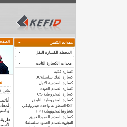
الصفحة
معدات الكسر
المحطة الكسارة النقل
معدات الكسارة الثابت
كسارة فكية
كسارة الفك سلسلةJC
Kefid ريموند مطحنة مؤهل لمعالجة أباتيت
كسارة الصدمية الاول
كسارة الصدم العودة
نشر: فبراير.6
كسارة المخروطية CS
كسارة المخروطية النابض
أباتيت
المعاد
HSTاسطوانة واحدة هيدروليكي
أوكسيس
مخروط محطم
كسارة المخروطيةHPT
كسارة الصدم العمودالعميق
طريقة
التجويف
كسارة الصدم العمود سلسلةB
الأسمد