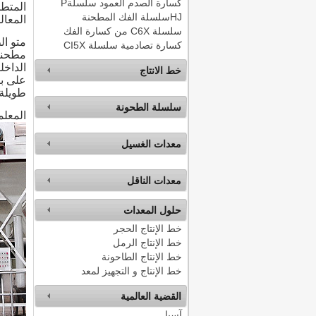
كسارة الصدم العمود سلسلةP
HJسلسلة الفك المطحنة
المعال
سلسلة C6X من كسارة الفك
متو ال
كسارة تصادمية سلسلة CI5X
مطحنة،
الداخل
خط الانتاج
على بر
طويلة
سلسلة الطحونة
المعلم
معدات الغسيل
معدات الناقل
حلول المعدات
خط الإنتاج الحجر
خط الإنتاج الرمل
خط الإنتاج الطاحونة
خط الإنتاج و التجهيز لمعد
القضية العالمية
آسيا