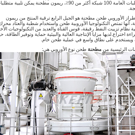
المتطلبات العامة 100 شبكة أكثر من 90٪، ريمون مطحنة يمكن تلبية متطل
جة.
طراز الأوروبي طحن مطحنة هو الجيل الرابع ترقية المنتج من ريمون
 أنها تمتص التكنولوجيا الأوروبية طحن واستخدام شطبة والعتاد محرك
ية نظام تزييت النفط رقيقة، قوس القناة والعديد من التكنولوجيات الأ
اءة اختراع.لديها مزايا الإنتاجية العالية والبيئية حماية وتوفير الطاقة، حي
 ويستخدم على نطاق واسع في عملية طحن خام.
ات الرئيسية من
مطحنة
طحن نوع الأوروبي هي: