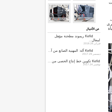
بات
،
خرى
اة
عن الأخبال
Kefid ريموند مطحنة مؤهل
لمعال...
فبراير.2018.26
Kefid آلة: المهنية الصانع من آ...
ديسمبر.2017.29
Kefid تكوين خط إنتاج الحصى من ...
نوفمبر.2017.24